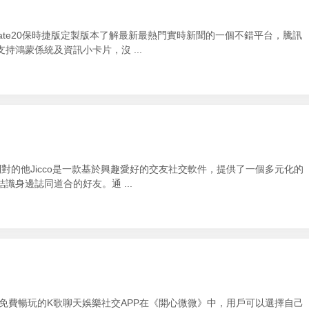
ate20保時捷版定製版本了解最新最熱門實時新聞的一個不錯平台，騰訊
鴻蒙係統及資訊小卡片，沒 ...
到對的他Jicco是一款基於興趣愛好的交友社交軟件，提供了一個多元化的
身邊誌同道合的好友。通 ...
能免費暢玩的K歌聊天娛樂社交APP在《開心微微》中，用戶可以選擇自己