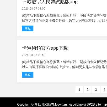
下載數字人民幣試點版app
2026-08-07 03:05
(0)精品下載精心為您推薦：編輯點評：中國法定貨幣的
所官方打造的正版手機客戶端，數字人民幣試點版，此版本是
焦點
卡遊術鉑官方app下載
2026-08-07 02:50
(0)精品下載精心為您推薦：編輯點評：開啟抽卡全新紀
以自由選擇喜歡的卡牌線上抽卡，解鎖更多趣味卡牌抽取玩未
焦點
1
2
3
4
Copyright ©
焦點
版权所有,
lesvitaminesdelemploi SP2S
sitemap