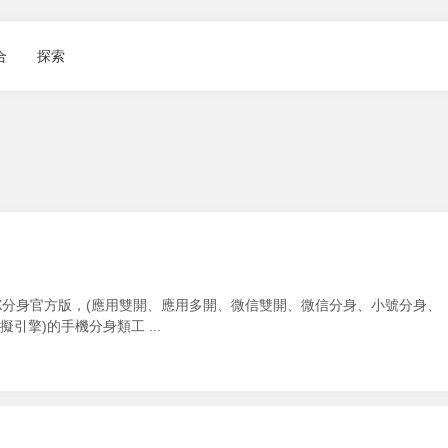
合
探索
小X分身官方版，(應用雙開、應用多開、微信雙開、微信分身、小號分身、
引擎)的手機分身類工 ...