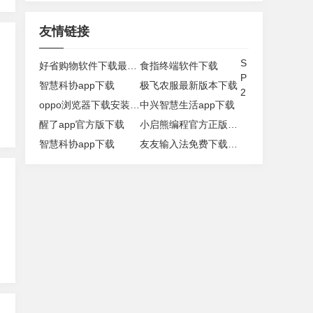
友情链接
S
好省购物软件下载最新版
食指终端软件下载
P
智慧科协app下载
极飞农服最新版本下载
2
oppo浏览器下载安装最新版
中兴智慧生活app下载
醒了app官方版下载
小启熊编程官方正版下载安装
智慧科协app下载
友友输入法免费下载最新版