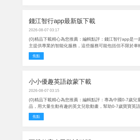
錢江智行app最新版下載
2026-08-07 03:17
(0)精品下載精心為您推薦：編輯點評：錢江智行app是
主提供專業的智能化服務，這些服務可能包括但不限於車輛定
焦點
小小優趣英語啟蒙下載
2026-08-07 03:15
(0)精品下載精心為您推薦：編輯點評：專為中國0-7歲兒
品，用大量生動有趣的英文兒歌動畫，幫助0-7歲寶寶英語啟蒙
焦點