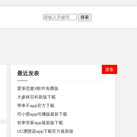
搜索
最近发表
愛筆思畫X軟件免費版
大參林百科新版下載
學車不app官方下載
司小寶app司機版最新下載
智車管家app最新版下載
UC瀏覽器app下載官方最新版