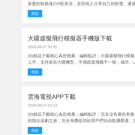
喜愛的歌曲進行K歌表演，並與他人分享自己的歌聲。通過K
焦點
大疆虛擬飛行模擬器手機版下載
2026-08-07 03:35
(0)精品下載精心為您推薦：編輯點評：大疆虛擬飛行模擬
上手。支持多款大疆機型，手感跟真飛幾乎一樣，城市、山地
焦點
雲海電視APP下載
2026-08-07 03:24
(0)精品下載精心為您推薦：編輯點評：完全沒有廣告和
的指尖追劇之旅，完全免費提供給用戶們自由點播觀看，完全
焦點