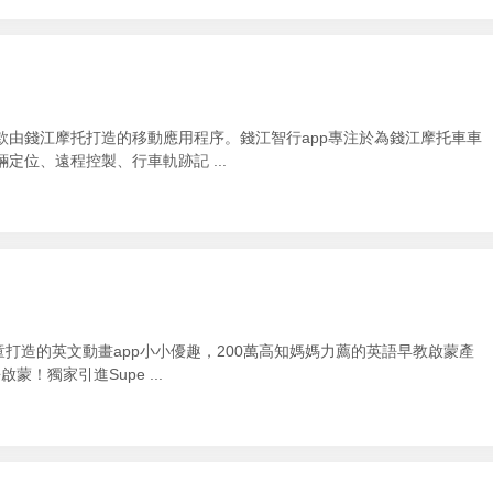
一款由錢江摩托打造的移動應用程序。錢江智行app專注於為錢江摩托車車
位、遠程控製、行車軌跡記 ...
童打造的英文動畫app小小優趣，200萬高知媽媽力薦的英語早教啟蒙產
！獨家引進Supe ...