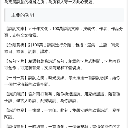
為充滿詩意的棲居之所，為所有人守一方此心安處。
主要的功能
【詩詞文庫】五千年文化，100萬詩詞文庫，按朝代、作者、作品分
類，
支持全文檢索。
【分類賞析】對100萬古詩詞進行分類，包括：選集、主題、寫景、
節日、節氣、詞牌、課本。
【名句卡片】精選數萬條詩詞名句，創意的卡片式翻閱，卡片內容
可創作，可定製背景，支持簡繁和字體切換。
【一日一賞】詩詞之美，時光洗練。每天推送一首詩詞歌賦，給你
一個幹淨清新的欣賞空間。
【詩詞朗誦】窗外雨打芭蕉，陪你挑燈讀詩。用家鄉話讀、陪著孩
子讀、學古人吟詩、配樂朗誦、為你讀詩。
【詩詞抄寫】一盞燈，一方印。此刻，隻想安靜的欣賞詩詞、寫字
閱讀。
【詩情畫意】一幅繪畫，一首原創，一個短視頻，盡情發揮你的才