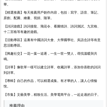
華。
【精選推薦】每天推薦用戶創作內容，包括：寫字、語音、筆記、
原創、配圖、繪畫、視頻、隨筆。
【詩詞遊戲】詩詞接龍、飛花令、看圖猜詩、詩詞測試、九宮格、
十二宮格等有趣的遊戲。
【活動專區】這裏有中國詩詞大會、大學國學社、吳語念詩等有意
思活動專區。
【興趣社交】一花一葉一追逐，一生一世一雙人，尋找溫暖與共
鳴。
【詩單】像歌單一樣可以建立詩單、收藏詩單，添加你喜歡的詩詞
到詩單。
【專輯】自己的作品，可以精選成集。有才華的人，讓人心情愉
悅。
【市集】文藝美學，精致生活。美學電商平台，一起走過的日子。
推薦理由