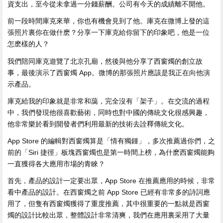
資支出，至今從未拿過一分錢薪酬。公司有今天的成績離不開他。
前一段時間庫克來華，你也有機會見到了他。庫克在微博上發的這
張照片裏你在做什麽？分享一下庫克給你留下的印象吧，他是一位
怎麽樣的人？
我們陪同庫克遊覽了北京孔廟，然後與他分享了西窗燭的創立故
事，最後演示了西窗燭 App。微博的那張照片應該是我正在向他演
示產品。
庫克給我的印象就是非常和藹，完全沒有「架子」。在交流的過程
中，我們發現他很喜歡藝術，同時也對中國的傳統文化很感興趣，
他非常樂於看到開發者們利用最新的技術去詮釋傳統文化。
App Store 的編輯對西窗燭算是「情有獨鍾」，多次推薦過你們，之
前的「Siri 捷徑」板塊西窗燭也是第一時間上榜，為什麽西窗燭能夠
一直獲得各大應用市場的青睞？
首先，產品的設計一定要出眾，App Store 在推薦應用的時候，非常
看中產品的設計。在西窗燭之前 App Store 已經有非常多的詩詞應
用了，但隻有西窗燭獲得了重度推薦，其中很重要的一點就是西窗
燭的設計比較出眾，整體設計非常清爽，我們在應用裏采用了大量