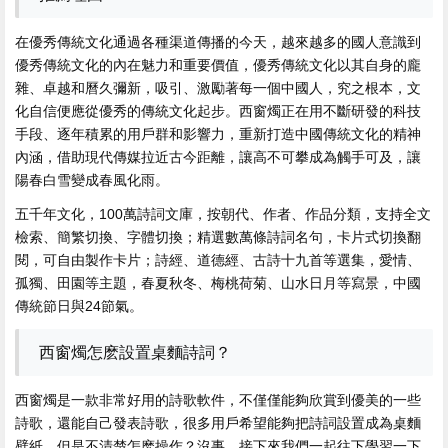
在優秀傳統文化通過各種渠道傳播的今天，越來越多的國人意識到
優秀傳統文化的內在魅力和重要價值，優秀傳統文化以其自身的龐
雜、卓越和曆久彌新，吸引、激勵著每一個中國人，究之根本，文
化自信便應從優秀的傳統文化起步。西窗燭正在用不斷研發的科技
手段、逐年積累的用戶群和影響力，重新打造中國傳統文化的精神
內涵，借助現代傳媒拉近古今距離，讓高不可攀成為觸手可及，讓
陽春白雪變成春風化雨。
五千年文化，100萬詩詞文庫，按朝代、作者、作品分類，支持全文
檢索、簡繁切換、字體切換；精選數萬條詩詞名句，卡片式切換翻
閱，可自由製作卡片；詩經、道德經、古詩十九首等選集，愛情、
孤獨、田園等主題，春夏秋冬、梅桃荷菊、山水日月等寫景，中國
傳統節日與24節氣。
西窗燭怎麽設置桌麵詩詞？
西窗燭是一款非常好用的詩歌軟件，不僅僅能夠欣賞到優美的一些
詩歌，還能自己發表詩歌，很多用戶希望能夠把詩詞設置成為桌麵
壁紙，但是不清楚怎麽操作？沒事，接下來我們一起往下學習一下