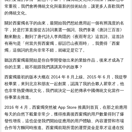
常重視，我們會將傳統文化與最新的技術結合，讓更多人喜歡我們
的傳統文化。
關於西窗燭名字的由來，最開始我們想給應用起一個有辨識度的名
字，於是打算直接從古詩詞裏選一個詞。我們拿著《唐詩三百首》
翻來翻去，翻到了唐代詩人李商隱的《夜雨寄北》這首詩。這首詩
有兩句是「何當共剪西窗燭，卻話巴山夜雨時」，我覺得「西窗
燭」這個詞的意向非常不錯，就確定是它了。
聽說西窗燭最開始是你自學開發做出來的業餘作品，後來才成為了
你的主業，能不能跟我們講講其中的故事？
西窗燭最初的版本大概在 2014 年 8 月上線。2015 年 6 月，我從學
校畢業，來到北京和朋友一起創業，認識了我的合夥人瞿章才，他
也非常熱愛傳統文化，我們就決定一起把傳承中國傳統文化當作一
份事業去推進。
2016 年 4 月，西窗燭突然被 App Store 推薦到首頁，在那之前應用
每天的自然下載量非常少，獲得推薦後西窗燭的用戶數量得到了爆
發性增長，這也促使我們開始從應用的用戶體驗、內容運營和市場
合作等方麵同時推進。西窗燭前期所需的運營資金是章才這邊在投