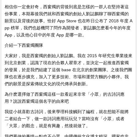
相信你一定會好奇，西窗燭的背後到底是怎樣的一群人在堅持著這
份事業，本期幕後我們就和西窗燭的創始人劉誌鵬聊了聊西窗燭的
願景以及背後的故事。恰好 App Store 也在昨日公布了 2018 年度 A
pp 榜單，我們也趁機問了問作為開發者，劉誌鵬怎麽看今年的年度
App，以及他心目中的年度 App 是哪一款。
介紹一下西窗燭團隊
大家好，我是西窗燭的創始人劉誌鵬。我在 2015 年研究生畢業後來
到北京創業，認識了現在的合夥人瞿章才，並決定一起推進西窗燭
的發展，於是我們組建了這個 base 在北京的創業團隊。之後我們團
隊也在逐步擴充，加入了更多技術、市場和運營方麵的小夥伴。我
們的願景是探索傳統文化的現代傳承與創新。
為什麽選擇做了西窗燭這樣一款看起來非常「小眾」的古詩詞應
用？說說西窗燭這個名字的由來吧
我從小就喜歡古詩詞，後來學理科接觸到了編程，就在想能不能將
二者結合一下，做一款詩詞應用玩玩兒？當時沒有「小眾」或者
「大眾」的觀念，就是有興趣，然後就做了。
我們要做的事情一點也不小眾，中國傳統文化博大精深，國家也非