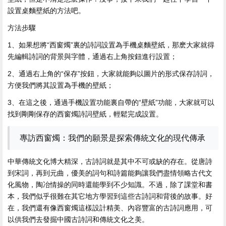
設置桌麵壁紙的方法吧。
方法步驟
1、如果想將“西窗燭”裏的詩詞設置為手機桌麵壁紙，那麽大家就得
先編輯詩詞的背景與字體，通過右上角按鈕進行設置；
2、通過右上角的“保存”按鈕，大家就能夠以圖片的形式保存詩詞，
方便我們將其設置為手機的壁紙；
3、在這之後，通過手機設置功能裏自帶的“壁紙”功能，大家就可以
找到剛剛保存的西窗燭詩詞壁紙，輕鬆完成設置。
專訪西窗燭：我們的願景是探索傳統文化的現代傳承
中華傳統文化博大精深，古詩詞就是其中不可或缺的存在。從唐詩
到宋詞，再到元曲，優美的詞句和詩篇能夠讓我們盡情領略古代文
化風物，陶冶情操的同時還能學到不少知識。不過，除了課堂和書
本，我們似乎很難在其它地方學習到這些古詩詞和背後的故事。好
在，我們還有像西窗燭這樣設計精美、內容豐富的古詩詞應用，可
以供我們去發掘中國古詩詞和傳統文化之美。