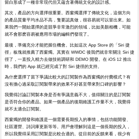
留白形成了一種非常現代但又蘊含著傳統文化的設計感。
其次，產品的方向選擇很重要。西窗燭選擇了傳統文化，這個方向
的產品質量平均水品不高，隻要認真做，很容易就可以冒出來。如
果我們一開始選擇的是競爭非常激烈的領域，比如美顏相機，可能
就不會那麽容易被應用市場的編輯們發現了。
最後，準備充分才能把握住機會。比如這次 App Store 的「Siri 捷
徑」板塊就推薦了西窗燭。其實在 WWDC 後我們就非常關注 Siri 捷
徑了，一直投入精力去做技術調研和 DEMO 開發。在 iOS 12 推出
時，我們的 App 就已經完成了對 Siri 捷徑的支持。
為什麽選擇了當下爭議比較大的訂閱製作為西窗燭的付費模式？有
沒有擔心過采取訂閱製帶來的效果不好甚至帶來對口碑的影響？
我覺得討論訂閱製本身是否有爭議意義不大，值得關注的是訂閱製
是否符合你的產品。如果一個產品的後期維護工作量不大，我覺得
就不太適合訂閱製。
西窗燭的開發和維護是一個需要長期投入的事情，包括功能開發、
社區運營、詩詞庫更新等等。用戶會理解到這是一個長期的投入，
所以我覺得采用訂閱製是比較合適的。從目前的反饋來看，很少有