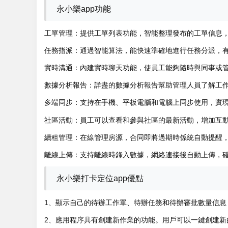
永小樂app功能
工單管理：提供工單列表功能，智能整理發布的工單信息
任務指派：通過智能算法，能快速準確地進行任務分派，
實時溝通：內建實時聊天功能，使員工能夠隨時與同事或
數據分析報告：詳盡的數據分析報告幫助管理人員了解工
多端同步：支持在手機、平板電腦和電腦上同步使用，實
社區活動：員工可以查看和參與社區的最新活動，增加互
續租管理：在線管理房源，合同即將過期時係統自動提醒
離線上傳：支持離線時錄入數據，網絡連接後自動上傳，
永小樂打卡定位app優點
1、顯示自己的待辦工作單、待辦任務和待辦審批數量信息
2、應用程序具有創建新作業的功能。用戶可以一鍵創建新