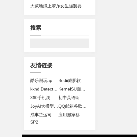
大叔地鐵上嗬斥女生強製要求讓座 聲稱自己有殘疾證惹眾怒
搜索
友情链接
酷乐潮玩app下载官方
Bodii减肥软件下载
kknd Detector app下载安装
KernelSU面具Next版下载
360手机浏览器下载正版客户端
初中英语听力app下载
JoyAI大模型下载
QQ邮箱谷歌版app下载
成丰货运司机端下载安装
应用搬家移至sd卡软件下载
SP2