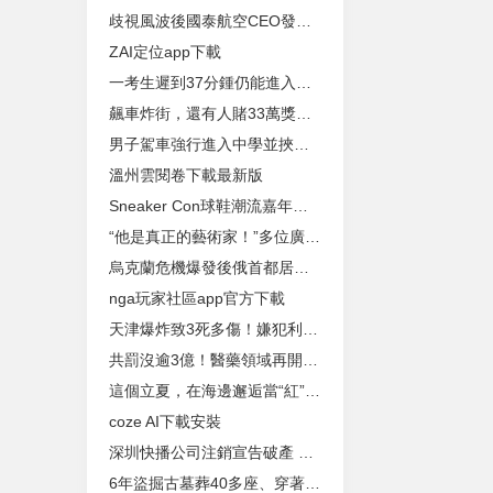
歧視風波後國泰航空CEO發內部信稱將反思：需解決深層問題
ZAI定位app下載
一考生遲到37分鍾仍能進入考場？江西省教育考試院回應
飆車炸街，還有人賭33萬獎金！全抓了！
男子駕車強行進入中學並挾持一名學生，已被警方控製
溫州雲閱卷下載最新版
Sneaker Con球鞋潮流嘉年華廣州站落幕 大麥體育探索全新服務場景
“他是真正的藝術家！”多位廣東文藝家追憶黃永玉
烏克蘭危機爆發後俄首都居民區首次遭襲，普京發聲！
nga玩家社區app官方下載
天津爆炸致3死多傷！嫌犯利用煙花爆竹作案
共罰沒逾3億！醫藥領域再開反壟斷罰單 遠大醫藥回應已整改
這個立夏，在海邊邂逅當“紅”大明星
coze AI下載安裝
深圳快播公司注銷宣告破產 此前曾因傳播淫穢信息被查封
6年盜掘古墓葬40多座、穿著盜來的龍袍拍照炫耀……這個盜墓集團已被全部抓獲