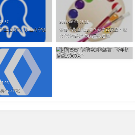
05:57
2026-08-07 05:25
海疆衛士汪曉龍：以生命守護
索要千萬逼死丈夫？蘇享茂家屬：翟
欣欣涉嫌敲詐勒索已被逮捕
2026-08-07 04:43
阿裏巴巴：網傳裁員為謠言，今年預
估招15000人
05:03
典app下載