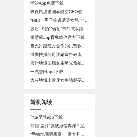
潮汐App免費下載
歧視風波後國泰航空CEO發內部信稱將反思：需解決深層問題
“佛山一男子街邊遺棄女兒？”官方回應：並非遺棄，已被家屬接回
多起“街拍”“偷拍”事件惹爭議，專家建議：及時固定證據 合理合法維權
家慧庫app育兒軟件官方下載
隻允許跟院方合作的民營救護車輛進入？海南省人民醫院回應
深圳快播公司注銷宣告破產 此前曾因傳播淫穢信息被查封
廣州地鐵回應女生曝光偷拍事件：雙方當時已和解
一汽豐田app下載
大叔地鐵上嗬斥女生強製要求讓座 聲稱自己有殘疾證惹眾怒
随机阅读
他ta星球app下載
寫個“差評”就被短信轟炸？惡意代碼與隱私數據庫竟免費可得
“手繪地圖尋親案”一審宣判 兩名被告人獲刑