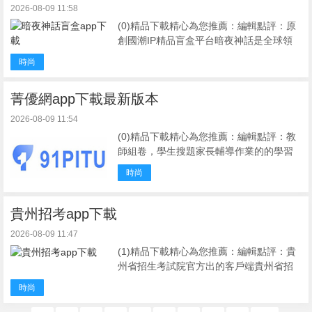
2026-08-09 11:58
(0)精品下載精心為您推薦：編輯點評：原
創國潮IP精品盲盒平台暗夜神話是全球領
先的東方神話潮流原創品牌盲盒購物平
時尚
台，商品豐富多樣，盲盒玩法全麵，新用
戶易上手。有國內外知名IP手辦，還有簽
菁優網app下載最新版本
到等活動，支付 ...
2026-08-09 11:54
(0)精品下載精心為您推薦：編輯點評：教
師組卷，學生搜題家長輔導作業的的學習
平台一款專注服務中小學在線教育，學生
時尚
老師家長都在用的在線學習、教研平台。
在這裏全國中小學名校考題曆年中考高考
真題一站打盡。這 ...
貴州招考app下載
2026-08-09 11:47
(1)精品下載精心為您推薦：編輯點評：貴
州省招生考試院官方出的客戶端貴州省招
生考試院官方打造的正版手機客戶端，貴
時尚
州招考2024最新版本，軟件中整合了最新
最全的高考招生相關信息，有高考查分，