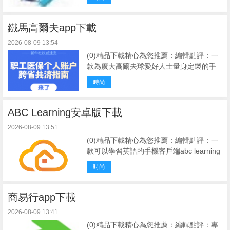
交的模式，，擁有校園趣聞、考試、活
動、校園直播等精彩內容，讓學生享受輕
鬆愉快的校園生活 ...
鐵馬高爾夫app下載
2026-08-09 13:54
(0)精品下載精心為您推薦：編輯點評：一
款為廣大高爾夫球愛好人士量身定製的手
機應用鐵馬高爾夫app是一款非常值得推薦
時尚
的高爾夫服務軟件。它不僅方便實用，而
且可以讓用戶在享受高爾夫的同時，與球
友們建立更深 ...
ABC Learning安卓版下載
2026-08-09 13:51
(0)精品下載精心為您推薦：編輯點評：一
款可以學習英語的手機客戶端abc learning
繪本是一款功能齊全，十分實用的應用學
時尚
習軟件。專注兒童英語啟蒙，提供單詞、
閱讀和練習功能，提升閱讀理解能力和發
音 ...
商易行app下載
2026-08-09 13:41
(0)精品下載精心為您推薦：編輯點評：專