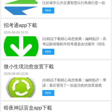
注於城市公共交通智慧出行商易行是一款
方便大家出行的交通類app，商易行免費版
時尚
可以快速幫助用戶進行出行買單，同時海
量地鐵、公交信息查詢！支持支付寶或微
信等第三方支 ...
招考通app下載
2026-08-09 13:15
(0)精品下載精心為您推薦：編輯點評：高
考誌願填報軟件招考通是由沈陽市《招生
考試通訊》雜誌社研發的一款算法精準、
時尚
科學智能的誌願填報軟件，為高考生提供
全方位的升學指導。特色內容1.數據權威
招考通囊括了院 ...
微小生境治愈放置下載
2026-08-09 12:06
(0)精品下載精心為您推薦：編輯點評：導
讀：最近發現了一款超治愈的放置遊戲
《微小生境治愈放置手機版》。你可以在
時尚
自己的小小生態圈裏擺放各種萌係生物和
建築，它們會自動產出資源，讓你輕鬆升
級。沒有時間壓力， ...
暗夜神話盲盒app下載