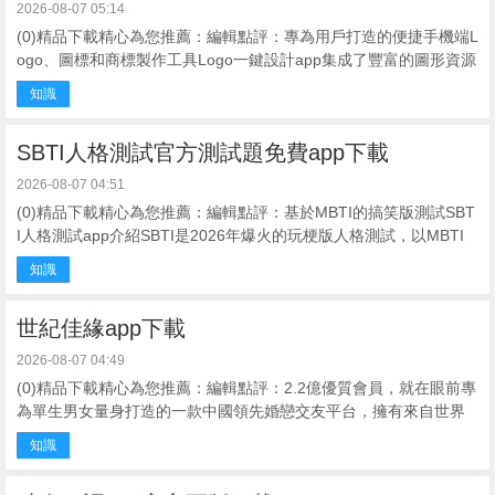
2026-08-07 05:14
(0)精品下載精心為您推薦：編輯點評：專為用戶打造的便捷手機端L
ogo、圖標和商標製作工具Logo一鍵設計app集成了豐富的圖形資源
與靈活的設計功能，使用戶無需專業設計技能也能在短時間內創造
知識
出獨具特色 ...
SBTI人格測試官方測試題免費app下載
2026-08-07 04:51
(0)精品下載精心為您推薦：編輯點評：基於MBTI的搞笑版測試SBT
I人格測試app介紹SBTI是2026年爆火的玩梗版人格測試，以MBTI
為框架，測出“死者”“ATM-er”等荒誕標簽，無心理學依據 ...
知識
世紀佳緣app下載
2026-08-07 04:49
(0)精品下載精心為您推薦：編輯點評：2.2億優質會員，就在眼前專
為單生男女量身打造的一款中國領先婚戀交友平台，擁有來自世界
各地的單生用戶，讓你在這裏遇到你的那個他。軟件秉著打造真實
知識
交友、嚴肅婚戀的平 ...