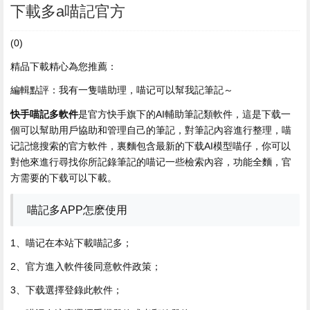
下載多a喵記官方
(0)
精品下載精心為您推薦：
編輯點評：我有一隻喵助理，喵记可以幫我記筆記～
快手喵記多軟件
是官方快手旗下的AI輔助筆記類軟件，這是下载
一
個可以幫助用戶協助和管理自己的筆記，對筆記內容進行整理，喵
记記憶搜索的官方軟件，裏麵包含最新的下载AI模型喵仔，你可以
對他來進行尋找你所記錄筆記的喵记一些檢索內容，功能全麵，官
方需要的下载可以下載。
喵記多APP怎麽使用
1、喵记在本站下載喵記多；
2、官方進入軟件後同意軟件政策；
3、下载
選擇登錄此軟件；