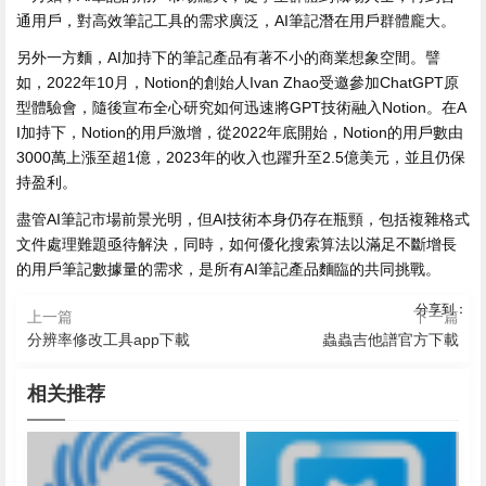
通用戶，對高效筆記工具的需求廣泛，AI筆記潛在用戶群體龐大。
另外一方麵，AI加持下的筆記產品有著不小的商業想象空間。譬
如，2022年10月，Notion的創始人Ivan Zhao受邀參加ChatGPT原
型體驗會，隨後宣布全心研究如何迅速將GPT技術融入Notion。在A
I加持下，Notion的用戶激增，從2022年底開始，Notion的用戶數由
3000萬上漲至超1億，2023年的收入也躍升至2.5億美元，並且仍保
持盈利。
盡管AI筆記市場前景光明，但AI技術本身仍存在瓶頸，包括複雜格式
文件處理難題亟待解決，同時，如何優化搜索算法以滿足不斷增長
的用戶筆記數據量的需求，是所有AI筆記產品麵臨的共同挑戰。
分享到：
上一篇
下一篇
分辨率修改工具app下載
蟲蟲吉他譜官方下載
相关推荐