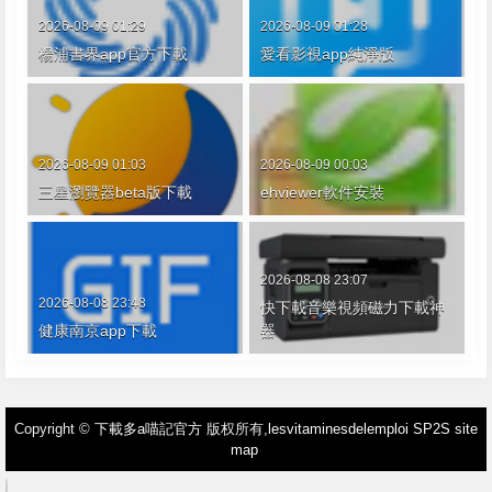
2026-08-09 01:29
2026-08-09 01:28
楊浦書界app官方下載
愛看影視app純淨版
2026-08-09 01:03
2026-08-09 00:03
三星瀏覽器beta版下載
ehviewer軟件安裝
2026-08-08 23:07
2026-08-08 23:48
快下載音樂視頻磁力下載神
健康南京app下載
器
Copyright ©
下載多a喵記官方
版权所有,
lesvitaminesdelemploi SP2S
site
map