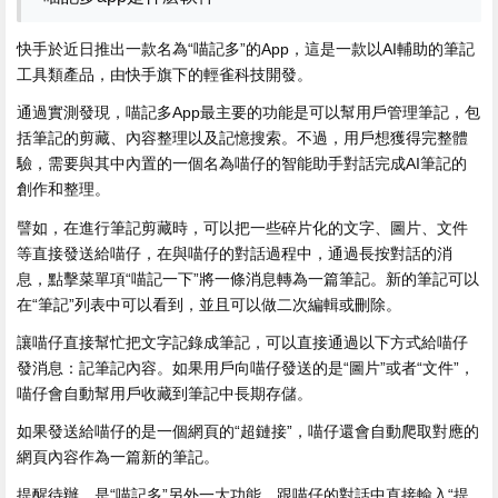
快手於近日推出一款名為“喵記多”的App，這是一款以AI輔助的筆記
工具類產品，由快手旗下的輕雀科技開發。
通過實測發現，喵記多App最主要的功能是可以幫用戶管理筆記，包
括筆記的剪藏、內容整理以及記憶搜索。不過，用戶想獲得完整體
驗，需要與其中內置的一個名為喵仔的智能助手對話完成AI筆記的
創作和整理。
譬如，在進行筆記剪藏時，可以把一些碎片化的文字、圖片、文件
等直接發送給喵仔，在與喵仔的對話過程中，通過長按對話的消
息，點擊菜單項“喵記一下”將一條消息轉為一篇筆記。新的筆記可以
在“筆記”列表中可以看到，並且可以做二次編輯或刪除。
讓喵仔直接幫忙把文字記錄成筆記，可以直接通過以下方式給喵仔
發消息：記筆記內容。如果用戶向喵仔發送的是“圖片”或者“文件”，
喵仔會自動幫用戶收藏到筆記中長期存儲。
如果發送給喵仔的是一個網頁的“超鏈接”，喵仔還會自動爬取對應的
網頁內容作為一篇新的筆記。
提醒待辦，是“喵記多”另外一大功能，跟喵仔的對話中直接輸入“提