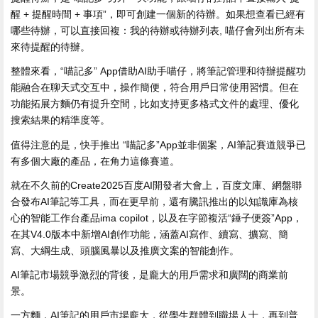
醒 + 提醒時間 + 事項”，即可創建一個新的待辦。如果想查看已經有
哪些待辦，可以直接回複：我的待辦或待辦列表, 喵仔會列出所有未
來待提醒的待辦。
整體來看，“喵記多” App借助AI助手喵仔，將筆記管理和待辦提醒功
能融合在聊天式交互中，操作簡便，符合用戶日常使用習慣。但在
功能拓展方麵仍有提升空間，比如支持更多格式文件的處理、優化
搜索結果的精準度等。
值得注意的是，快手推出 “喵記多”App並非個案，AI筆記賽道競爭已
有多個大廠的產品，在角力這條賽道。
就在不久前的Create2025百度AI開發者大會上，百度文庫、網盤聯
合發布AI筆記等工具，而在更早前，還有騰訊推出的以知識庫為核
心的智能工作台產品ima copilot，以及在字節複活“錘子便簽”App，
在其V4.0版本中新增AI創作功能，涵蓋AI寫作、續寫、擴寫、簡
寫、大綱生成、頭腦風暴以及推廣文案的智能創作。
AI筆記市場競爭激烈的背後，是龐大的用戶需求和廣闊的商業前
景。
一方麵，AI筆記的用戶市場龐大，從學生群體到職場人士，再到普